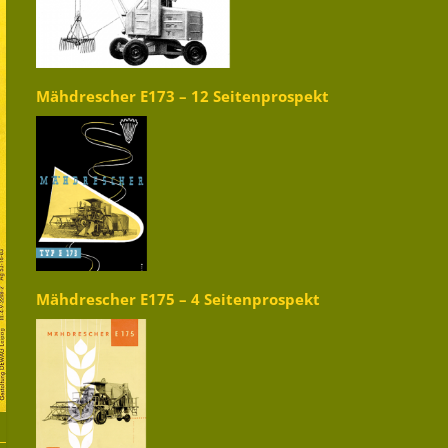
Mähdrescher E173 – 12 Seitenprospekt
Mähdrescher E175 – 4 Seitenprospekt