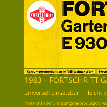
Konsumgüterproduktion im VEB Weimar-Werk
Prosp
1983 – FORTSCHRITT G
universell einsetzbar — leicht
Im Rahmen der „Konsumgüterproduktion“ wurd