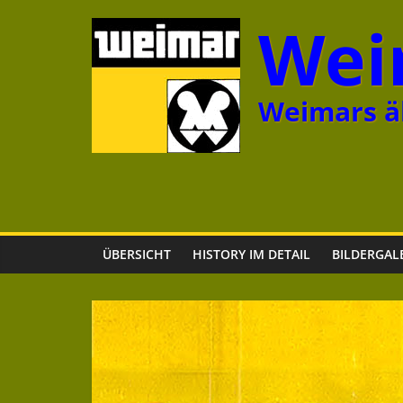
Zum
Wei
Inhalt
springen
Weimars äl
ÜBERSICHT
HISTORY IM DETAIL
BILDERGAL