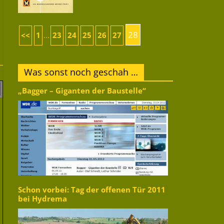
28
<<
1
23
24
25
26
27
...
Was sonst noch geschah …
„Bagger – Giganten der Baustelle“
Schon vorbei: Tag der offenen Tür 2011
bei Hydrema