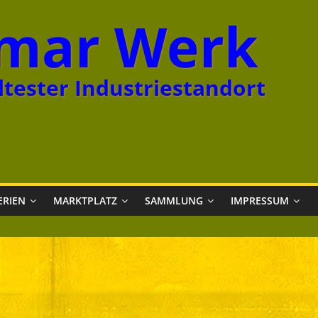
mar Werk
tester Industriestandort
ERIEN
MARKTPLATZ
SAMMLUNG
IMPRESSUM