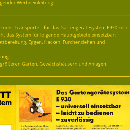
lgender Werbeeinleitung:
oder Transporte – für das Gartengerätesystem E930 kein
ht das System für folgende Hauptgebiete einsetzbar:
ttbereitung, Eggen, Hacken, Furchenziehen und
nung.
n größeren Gärten, Gewächshäusern und Anlagen.