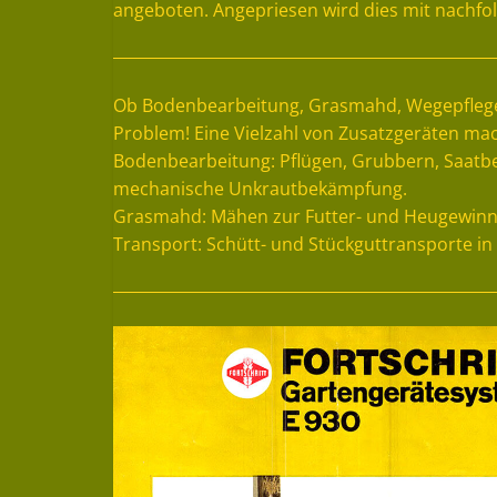
angeboten. Angepriesen wird dies mit nachfo
Ob Bodenbearbeitung, Grasmahd, Wegepflege 
Problem! Eine Vielzahl von Zusatzgeräten mac
Bodenbearbeitung: Pflügen, Grubbern, Saatbe
mechanische Unkrautbekämpfung.
Grasmahd: Mähen zur Futter- und Heugewin
Transport: Schütt- und Stückguttransporte i