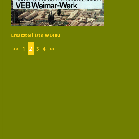
Ersatzteilliste WL480
2
<<
1
3
4
>>