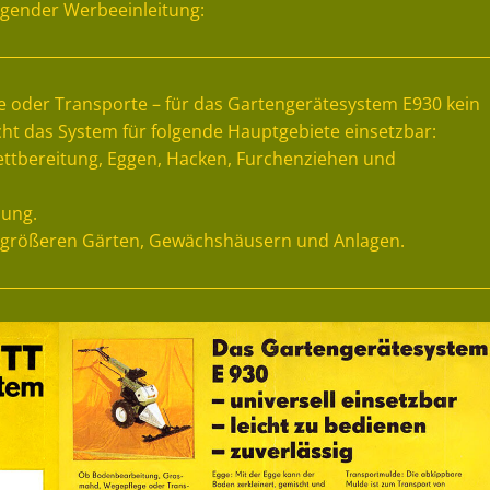
lgender Werbeeinleitung:
oder Transporte – für das Gartengerätesystem E930 kein
ht das System für folgende Hauptgebiete einsetzbar:
ttbereitung, Eggen, Hacken, Furchenziehen und
nung.
n größeren Gärten, Gewächshäusern und Anlagen.