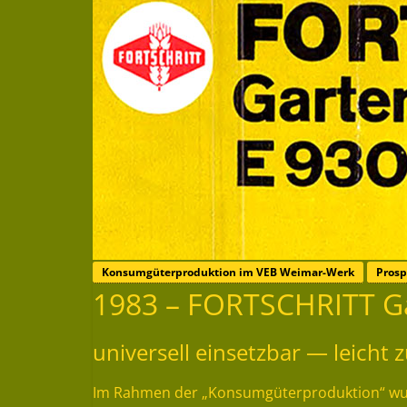
Konsumgüterproduktion im VEB Weimar-Werk
Prosp
1983 – FORTSCHRITT G
universell einsetzbar — leicht
Im Rahmen der „Konsumgüterproduktion“ wurd