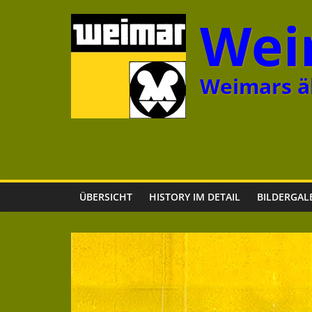
Zum
Wei
Inhalt
springen
Weimars äl
ÜBERSICHT
HISTORY IM DETAIL
BILDERGAL