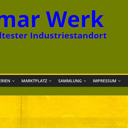
mar Werk
tester Industriestandort
ERIEN
MARKTPLATZ
SAMMLUNG
IMPRESSUM