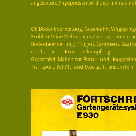
angeboten. Angepriesen wird dies mit nachfo
Ob Bodenbearbeitung, Grasmahd, Wegepflege 
Problem! Eine Vielzahl von Zusatzgeräten mac
Bodenbearbeitung: Pflügen, Grubbern, Saatbe
mechanische Unkrautbekämpfung.
Grasmahd: Mähen zur Futter- und Heugewin
Transport: Schütt- und Stückguttransporte i