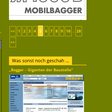
5
<<
1
2
3
4
6
7
8
9
10
28
...
>>
Was sonst noch geschah …
„Bagger – Giganten der Baustelle“