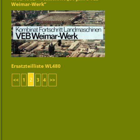
Weimar-Werk“
Ersatzteilliste WL480
2
<<
1
3
4
>>