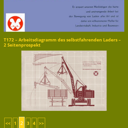
T172 – Arbeitsdiagramm des selbstfahrenden Laders –
2 Seitenprospekt
2
<<
1
3
4
>>