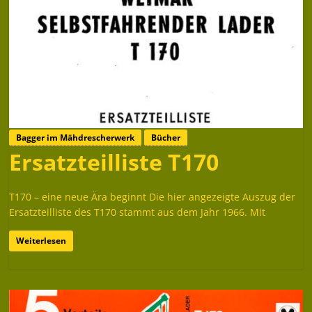
Bagger im Mähdrescherwerk
Bücher
Ersatzteilliste T170
T170 – eine neue Ära beginnt Die hier angezeigte Auszug der
Ersatzteilliste des T170 stammt aus dem Jahr 1966. Mit
Weiterlesen