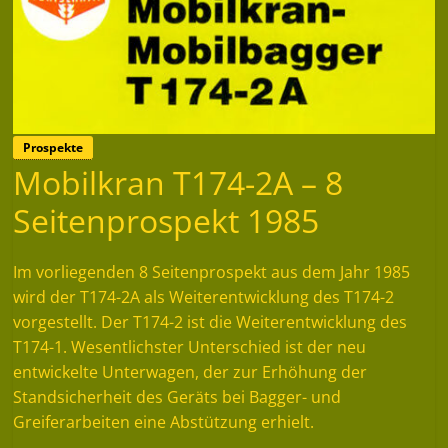
Prospekte
Mobilkran T174-2A – 8
Seitenprospekt 1985
Im vorliegenden 8 Seitenprospekt aus dem Jahr 1985
wird der T174-2A als Weiterentwicklung des T174-2
vorgestellt. Der T174-2 ist die Weiterentwicklung des
T174-1. Wesentlichster Unterschied ist der neu
entwickelte Unterwagen, der zur Erhöhung der
Standsicherheit des Geräts bei Bagger- und
Greiferarbeiten eine Abstützung erhielt.