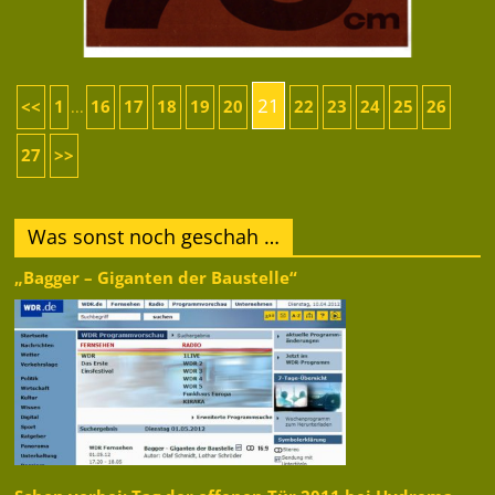
21
<<
1
16
17
18
19
20
22
23
24
25
26
...
27
>>
Was sonst noch geschah …
„Bagger – Giganten der Baustelle“